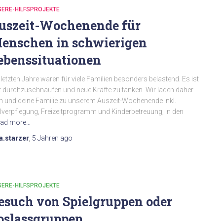
SERE-HILFSPROJEKTE
uszeit-Wochenende für
enschen in schwierigen
ebenssituationen
 letzten Jahre waren für viele Familien besonders belastend. Es ist
t durchzuschnaufen und neue Kräfte zu tanken. Wir laden daher
h und deine Familie zu unserem Auszeit-Wochenende inkl.
lverpflegung, Freizeitprogramm und Kinderbetreuung, in den
ad more…
a.starzer
,
5 Jahren
ago
SERE-HILFSPROJEKTE
esuch von Spielgruppen oder
oslassgruppen