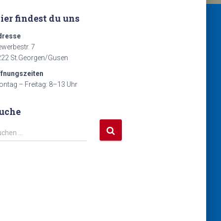
ier findest du uns
dresse
werbestr. 7
222 St.Georgen/Gusen
ffnungszeiten
ntag – Freitag: 8–13 Uhr
uche
uchen …