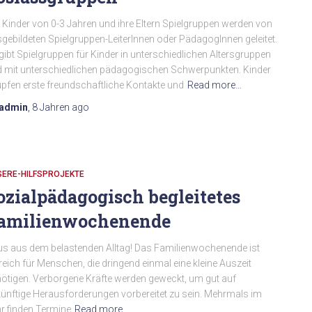
r Kinder von 0-3 Jahren und ihre Eltern Spielgruppen werden von
gebildeten Spielgruppen-LeiterInnen oder PädagogInnen geleitet.
gibt Spielgruppen für Kinder in unterschiedlichen Altersgruppen
 mit unterschiedlichen pädagogischen Schwerpunkten. Kinder
̈pfen erste freundschaftliche Kontakte und
Read more…
admin
,
8 Jahren
ago
SERE-HILFSPROJEKTE
ozialpädagogisch begleitetes
amilienwochenende
s aus dem belastenden Alltag! Das Familienwochenende ist
freich für Menschen, die dringend einmal eine kleine Auszeit
ötigen. Verborgene Kräfte werden geweckt, um gut auf
ünftige Herausforderungen vorbereitet zu sein. Mehrmals im
r finden Termine
Read more…