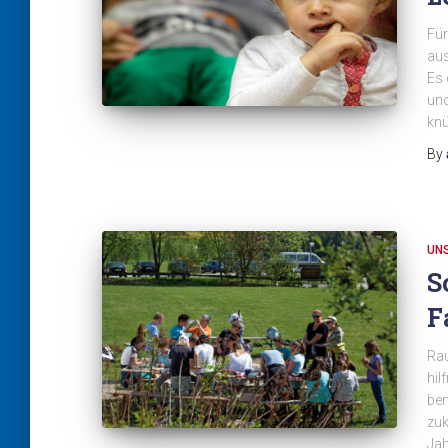
Fü
aus
Es 
und
knu
By
UN
S
F
Rau
hil
ben
zuk
Jah