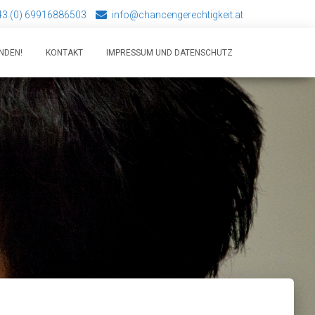
+43 (0) 69916886503
info@chancengerechtigkeit.at
NDEN!
KONTAKT
IMPRESSUM UND DATENSCHUTZ