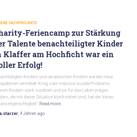
SERE-HILFSPROJEKTE
harity-Feriencamp zur Stärkung
er Talente benachteiligter Kinder
n Klaffer am Hochficht war ein
oller Erfolg!
achteiligten Kindern und ukrainischen Kindern werden neue
spektiven vermittelt. Krieg oder massive soziale Probleme
nen Kindern stark zusetzen und sie für das Leben prägen.
dern, die mit dieser Situation konfrontiert sind, hat der Verein
ancengerechtigkeit“
Read more…
a.starzer
,
4 Jahren
ago