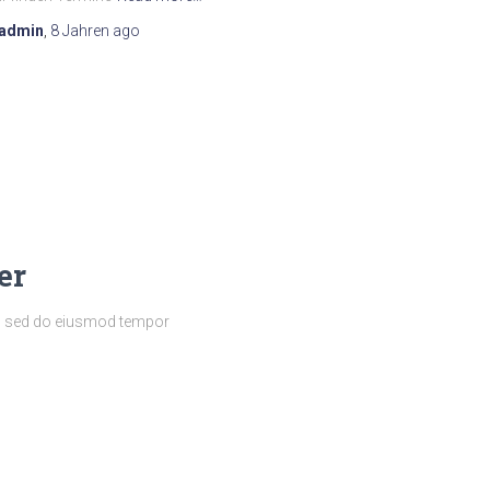
admin
,
8 Jahren
ago
er
it, sed do eiusmod tempor