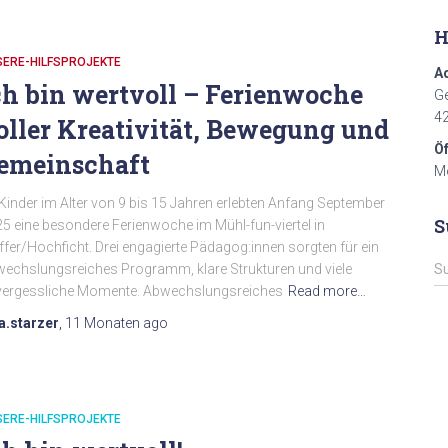
H
SERE-HILFSPROJEKTE
A
ch bin wertvoll – Ferienwoche
Ge
4
oller Kreativität, Bewegung und
Ö
emeinschaft
Mo
 Kinder im Alter von 9 bis 15 Jahren erlebten Anfang September
S
5 eine besondere Ferienwoche im Mühl-fun-viertel in
ffer/Hochficht. Drei engagierte Pädagog:innen sorgten für ein
S
echslungsreiches Programm, klare Strukturen und viele
S
u
vergessliche Momente. Abwechslungsreiches
Read more…
c
a.starzer
,
11 Monaten
ago
h
e
n
n
a
SERE-HILFSPROJEKTE
c