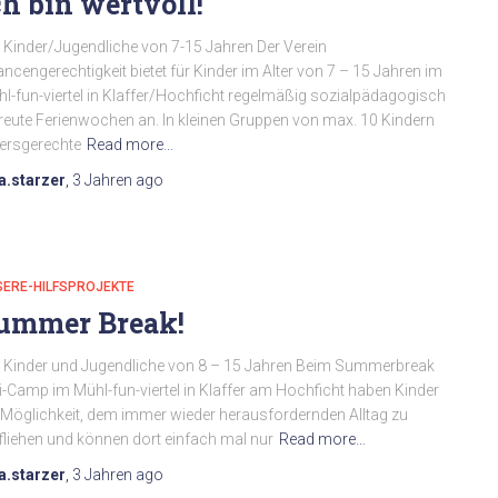
ch bin wertvoll!
h
:
 Kinder/Jugendliche von 7-15 Jahren Der Verein
ncengerechtigkeit bietet für Kinder im Alter von 7 – 15 Jahren im
l-fun-viertel in Klaffer/Hochficht regelmäßig sozialpädagogisch
reute Ferienwochen an. In kleinen Gruppen von max. 10 Kindern
tersgerechte
Read more…
a.starzer
,
3 Jahren
ago
SERE-HILFSPROJEKTE
ummer Break!
 Kinder und Jugendliche von 8 – 15 Jahren Beim Summerbreak
i-Camp im Mühl-fun-viertel in Klaffer am Hochficht haben Kinder
 Möglichkeit, dem immer wieder herausfordernden Alltag zu
fliehen und können dort einfach mal nur
Read more…
a.starzer
,
3 Jahren
ago