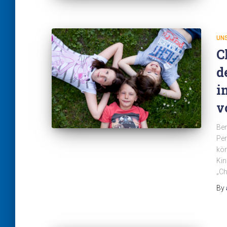
UN
C
d
i
v
Ben
Per
kön
Kin
„Ch
By