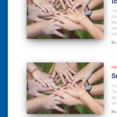
I
Für
Cha
Müh
bet
(al
By
UN
S
Für
Tip
die
ent
By