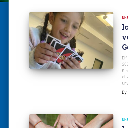
UN
I
v
G
Elf
202
Kla
abw
un
By
UN