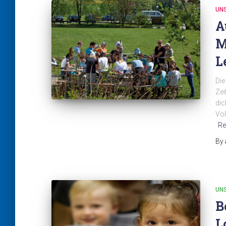
UN
A
M
L
Die
Zei
dic
Vol
Re
By
UN
B
L